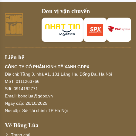
Đơn vị vận chuyển
Liên hệ
CÔNG TY CỔ PHẦN KINH TẾ XANH GDPX
Địa chỉ:
Tầng 3, nhà A1, 101 Láng Hạ, Đống Đa, Hà Nội
MST:
0111263766
Sđt:
0914192771
Email:
bonglua@gdpx.vn
Ngày cấp:
28/10/2025
Nơi cấp:
Sở Tài chính TP Hà Nội
Về Bông Lúa
Trang chủ