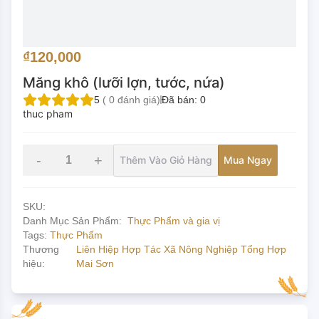
₫120,000
Măng khô (lưỡi lợn, tước, nứa)
5
(
0
đánh giá)
Đã bán:
0
thuc pham
-
+
Thêm Vào Giỏ Hàng
Mua Ngay
SKU:
Danh Mục Sản Phẩm:
Thực Phẩm và gia vị
Tags:
Thực Phẩm
Thương
Liên Hiệp Hợp Tác Xã Nông Nghiệp Tổng Hợp
hiệu:
Mai Sơn