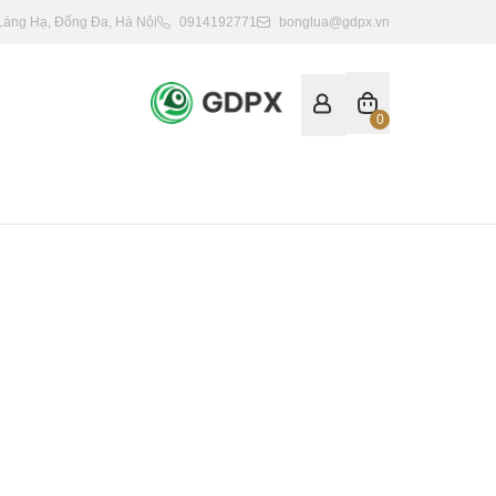
 Láng Hạ, Đống Đa, Hà Nội
0914192771
bonglua@gdpx.vn
0