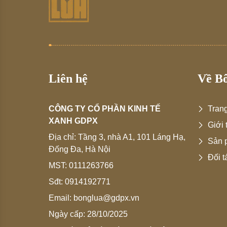
Liên hệ
Về B
CÔNG TY CỔ PHẦN KINH TẾ
Tran
XANH GDPX
Giới 
Địa chỉ:
Tầng 3, nhà A1, 101 Láng Hạ,
Sản 
Đống Đa, Hà Nội
Đối t
MST:
0111263766
Sđt:
0914192771
Email:
bonglua@gdpx.vn
Ngày cấp:
28/10/2025